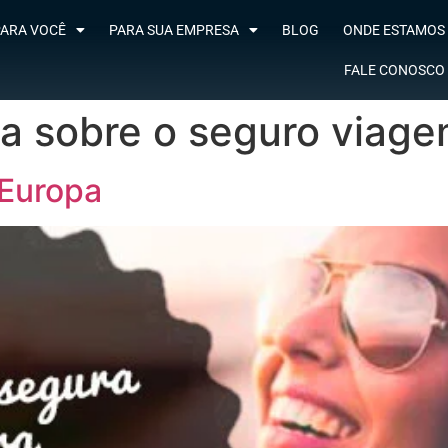
ARA VOCÊ
PARA SUA EMPRESA
BLOG
ONDE ESTAMOS
FALE CONOSCO
a sobre o seguro viag
 Europa