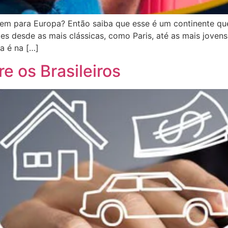
m para Europa? Então saiba que esse é um continente que 
des desde as mais clássicas, como Paris, até as mais jov
a é na […]
e os Brasileiros