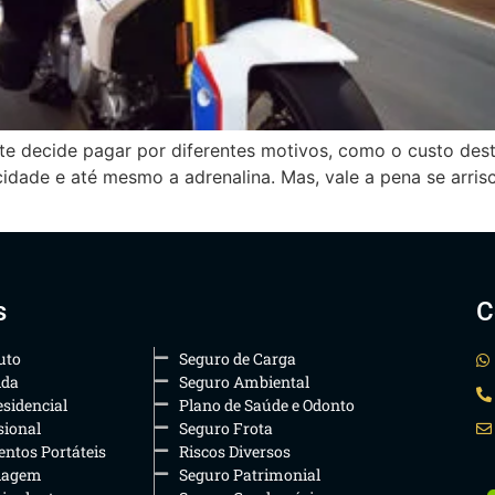
nte decide pagar por diferentes motivos, como o custo de
idade e até mesmo a adrenalina. Mas, vale a pena se arris
s
C
uto
Seguro de Carga
ida
Seguro Ambiental
sidencial
Plano de Saúde e Odonto
sional
Seguro Frota
ntos Portáteis
Riscos Diversos
iagem
Seguro Patrimonial