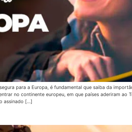
egura para a Europa, é fundamental que saiba da importâ
ntrar no continente europeu, em que países aderiram ao 
o assinado […]