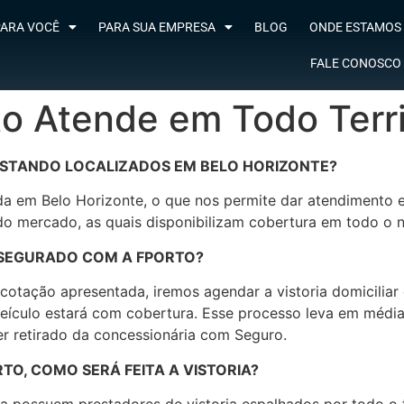
ARA VOCÊ
PARA SUA EMPRESA
BLOG
ONDE ESTAMOS
FALE CONOSCO
o Atende em Todo Territ
STANDO LOCALIZADOS EM BELO HORIZONTE?
da em Belo Horizonte, o que nos permite dar atendimento e
do mercado, as quais disponibilizam cobertura em todo o n
SEGURADO COM A FPORTO?
otação apresentada, iremos agendar a vistoria domiciliar 
u veículo estará com cobertura. Esse processo leva em média
er retirado da concessionária com Seguro.
O, COMO SERÁ FEITA A VISTORIA?
possuem prestadores de vistoria espalhados por todo o ter